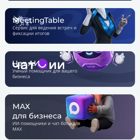
MeetingTable
Сервис для ведения встреч и
фиксации итогов
Твоя птица-
секретарь
Чат АИ
Умный помощник для вашего
бизнеса
МАХ
для бизнеса
ИИ-помощники и чат-боты для
MAX